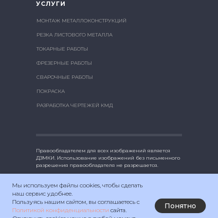
УСЛУГИ
МОНТАЖ МЕТАЛЛОКОНСТРУКЦИЙ
РЕЗКА ЛИСТОВОГО МЕТАЛЛА
ТОКАРНЫЕ РАБОТЫ
ФРЕЗЕРНЫЕ РАБОТЫ
СВАРОЧНЫЕ РАБОТЫ
ПОКРАСКА
РАЗРАБОТКА ЧЕРТЕЖЕЙ КМД
Правообладателем для всех изображений является
ДЗМКИ. Использование изображений без письменного
разрешения правообладателя не разрешается.
Мы используем файлы cookies, чтобы сделать
наш сервис удобнее.
Политика обработки персональных данных
Пользуясь нашим сайтом, вы соглашаетесь с
Понятно
Политикой конфиденциальности
сайта.
Пользовательское соглашение с политикой обработки
персональных данных