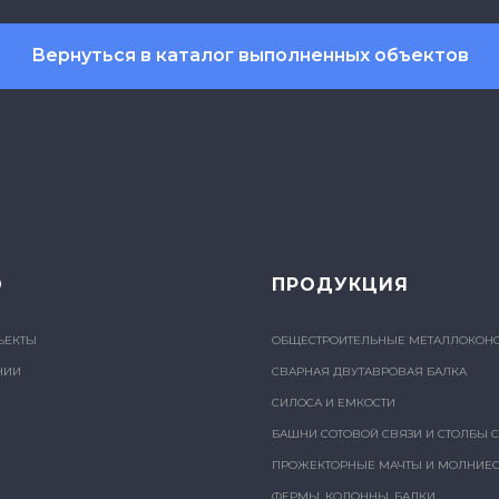
Вернуться в каталог выполненных объектов
Ю
ПРОДУКЦИЯ
ЪЕКТЫ
ОБЩЕСТРОИТЕЛЬНЫЕ МЕТАЛЛОКОН
НИИ
СВАРНАЯ ДВУТАВРОВАЯ БАЛКА
СИЛОСА И ЕМКОСТИ
Ы
БАШНИ СОТОВОЙ СВЯЗИ И СТОЛБЫ 
ПРОЖЕКТОРНЫЕ МАЧТЫ И МОЛНИЕ
ФЕРМЫ, КОЛОННЫ, БАЛКИ